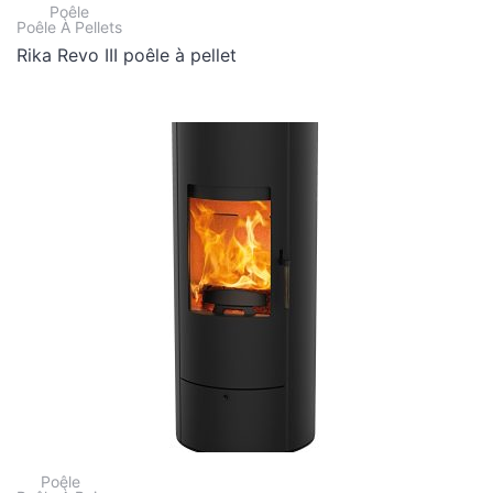
Poêle
Poêle À Pellets
Rika Revo III poêle à pellet
Poêle