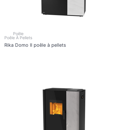
Poêle
Poêle À Pellets
Rika Domo II poêle à pellets