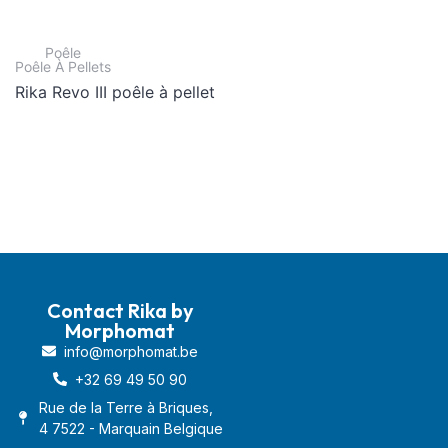
Poêle
Poêle À Pellets
Rika Revo III poêle à pellet
Contact Rika by
Morphomat
info@morphomat.be
+32 69 49 50 90
Rue de la Terre à Briques,
4 7522 - Marquain Belgique